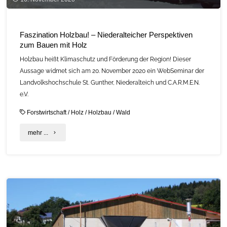
Faszination Holzbau! – Niederalteicher Perspektiven
zum Bauen mit Holz
Holzbau heißt Klimaschutz und Förderung der Region! Dieser
Aussage widmet sich am 20. November 2020 ein WebSeminar der
Landvolkshochschule St. Gunther, Niederalteich und C.A.R.M.E.N.
e.V.
Forstwirtschaft
/
Holz
/
Holzbau
/
Wald
"Faszination
mehr ...
Holzbau!
–
Niederalteicher
Perspektiven
zum