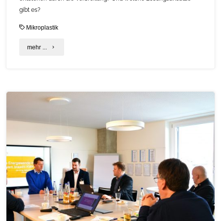
gibt es?
Mikroplastik
"Mikroplastik
mehr ...
erkennen,
vermeiden
und
nachhaltig
ersetzen
–
C.A.R.M.E.N.-
Flyer
zeigt
wie