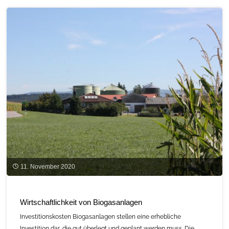
zur
Bioraffinerie
–
Das
LX-
Verfahren
als
Möglichkeit"
11. November 2020
Wirtschaftlichkeit von Biogasanlagen
Investitionskosten Biogasanlagen stellen eine erhebliche
Investition dar, die gut überlegt und geplant werden muss. Die