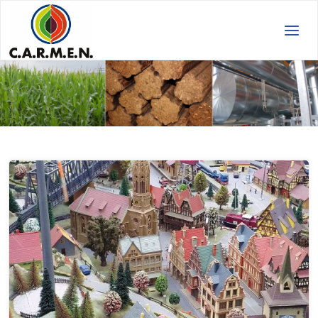
C.A.R.M.E.N.
e.V.