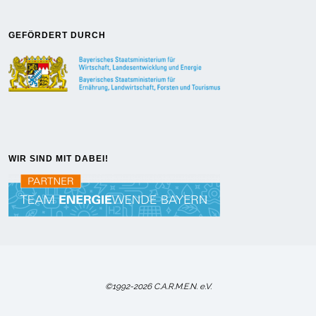
GEFÖRDERT DURCH
WIR SIND MIT DABEI!
©1992-2026 C.A.R.M.E.N. e.V.