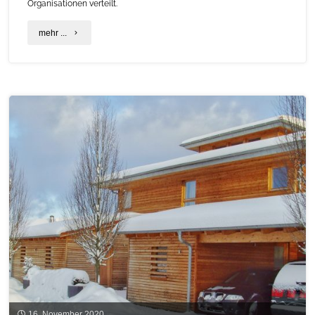
Organisationen verteilt.
"Lebensmittel
mehr ...
–
viel
zu
wertvoll
für
die
Tonne"
16. November 2020