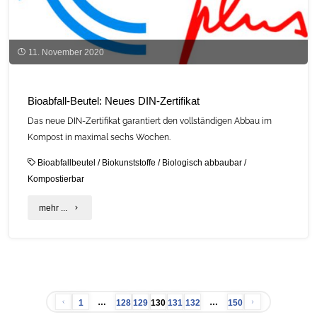
11. November 2020
Bioabfall-Beutel: Neues DIN-Zertifikat
Das neue DIN-Zertifikat garantiert den vollständigen Abbau im
Kompost in maximal sechs Wochen.
Bioabfallbeutel
/
Biokunststoffe
/
Biologisch abbaubar
/
Kompostierbar
"Bioabfall-
mehr ...
Beutel:
Neues
DIN-
…
…
1
128
129
130
131
132
150
Zertifikat"