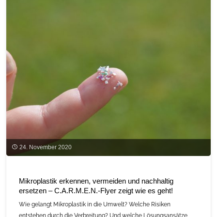
C.A.R.M.E.N.-
WebKonferenz
zu
Quartierskonzepten
und
Sektorenkopplung"
24. November 2020
Mikroplastik erkennen, vermeiden und nachhaltig
ersetzen – C.A.R.M.E.N.-Flyer zeigt wie es geht!
Wie gelangt Mikroplastik in die Umwelt? Welche Risiken
entstehen durch die Verbreitung? Und welche Lösungsansätze