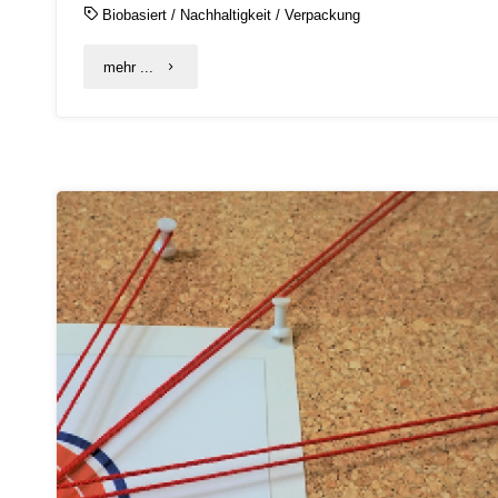
Biobasiert
/
Nachhaltigkeit
/
Verpackung
"Lebensmittel
mehr ...
„to
go“
nachhaltig
verpackt:
C.A.R.M.E.N.-
WebSeminar
informiert
über
Alternativen