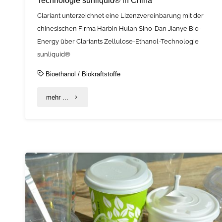
Technologie sunliquid® in China
Clariant unterzeichnet eine Lizenzvereinbarung mit der
chinesischen Firma Harbin Hulan Sino-Dan Jianye Bio-
Energy über Clariants Zellulose-Ethanol-Technologie
sunliquid®
Bioethanol
/
Biokraftstoffe
"C.A.R.M.E.N.-
mehr ...
Mitglied
Clariant
unterschreibt
eine
Lizenzvereinbarung
für