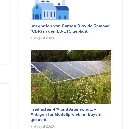
Integration von Carbon Dioxide Removal
(CDR) in den EU-ETS geplant
7. August 2026
Freiflächen-PV und Artenschutz –
Anlagen für Modellprojekt in Bayern
gesucht
7. August 2026