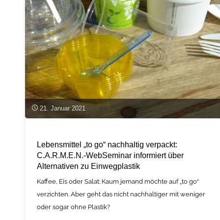
die
Zellulose-
Ethanol-
Technologie
sunliquid®
in
21. Januar 2021
China"
Lebensmittel „to go“ nachhaltig verpackt:
C.A.R.M.E.N.-WebSeminar informiert über
Alternativen zu Einwegplastik
Kaffee, Eis oder Salat: Kaum jemand möchte auf „to go“
verzichten. Aber geht das nicht nachhaltiger mit weniger
oder sogar ohne Plastik?