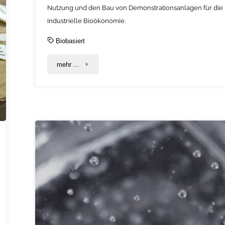
Nutzung und den Bau von Demonstrationsanlagen für die
industrielle Bioökonomie.
Biobasiert
"Förderprogramm
mehr ...
für
industrielle
Bioökonomie
–
Bau
und
Nutzung
von