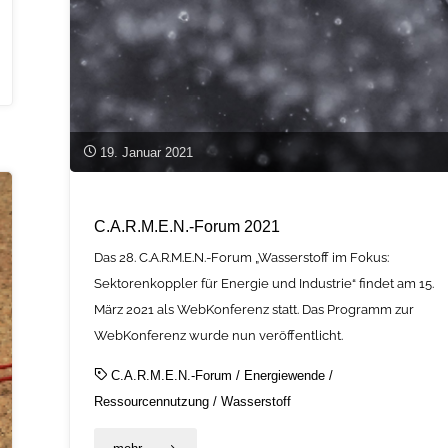
Demonstrationsanlagen"
19. Januar 2021
C.A.R.M.E.N.-Forum 2021
Das 28. C.A.R.M.E.N.-Forum „Wasserstoff im Fokus:
Sektorenkoppler für Energie und Industrie“ findet am 15.
März 2021 als WebKonferenz statt. Das Programm zur
WebKonferenz wurde nun veröffentlicht.
C.A.R.M.E.N.-Forum
/
Energiewende
/
Ressourcennutzung
/
Wasserstoff
"C.A.R.M.E.N.-