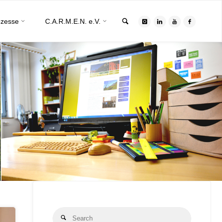
Search
ozesse
C.A.R.M.E.N. e.V.
Search
Search