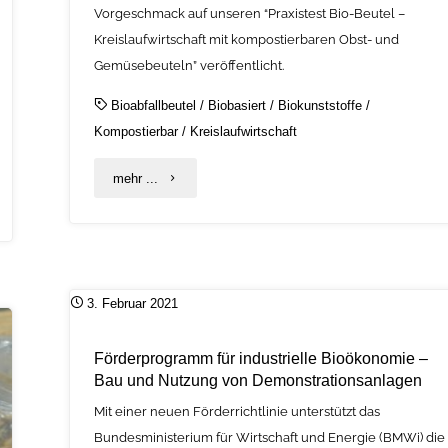
Vorgeschmack auf unseren “Praxistest Bio-Beutel –
Kreislaufwirtschaft mit kompostierbaren Obst- und
Gemüsebeuteln” veröffentlicht.
Bioabfallbeutel
/
Biobasiert
/
Biokunststoffe
/
Kompostierbar
/
Kreislaufwirtschaft
"Straubinger
mehr ...
Bio-
Beutel-
Projekt
3. Februar 2021
im
Förderprogramm für industrielle Bioökonomie –
TV"
Bau und Nutzung von Demonstrationsanlagen
Mit einer neuen Förderrichtlinie unterstützt das
Bundesministerium für Wirtschaft und Energie (BMWi) die