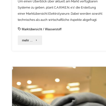
Um einen Überblick über aktuell am Markt verfügbaren
Systeme zu geben, plant C.A.R.M.E.N. e.V. die Erstellung
einer Marktübersicht Elektrolyseure. Dabei werden sowohl
technisches als auch wirtschaftliche Aspekte abgefragt.
Marktübersicht
/
Wasserstoff
"C.A.R.M.E.N.
mehr ...
e.V.
plant
eine
Marktübersicht
für
Elektrolyseure
2021"