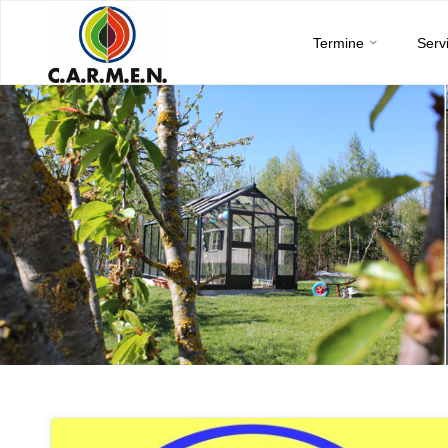
C.A.R.M.E.N.
Skip
e.V.
Termine
Serv
to
content