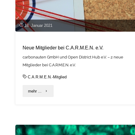
zu
Einwegplastik"
18. Januar 2021
Neue Mitglieder bei C.A.R.M.E.N. e.V.
carbonauten GmbH und Open District Hub e.V. – 2 neue
Mitglieder bei C.A.R.M.E.N. e.V.
C.A.R.M.E.N.-Mitglied
"Neue
mehr ...
Mitglieder
bei
C.A.R.M.E.N.