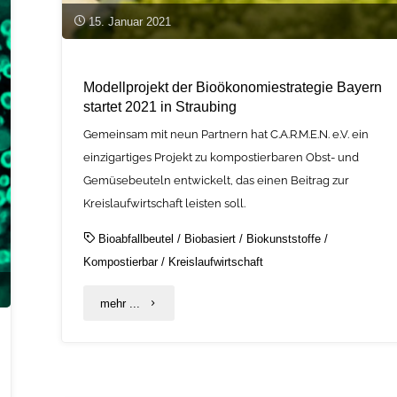
15. Januar 2021
Modellprojekt der Bioökonomiestrategie Bayern
startet 2021 in Straubing
Gemeinsam mit neun Partnern hat C.A.R.M.E.N. e.V. ein
einzigartiges Projekt zu kompostierbaren Obst- und
Gemüsebeuteln entwickelt, das einen Beitrag zur
Kreislaufwirtschaft leisten soll.
Bioabfallbeutel
/
Biobasiert
/
Biokunststoffe
/
Kompostierbar
/
Kreislaufwirtschaft
"Modellprojekt
mehr ...
der
Bioökonomiestrategie