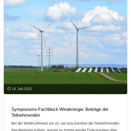
C.A.R.M.E.N.-
Symposium:
Impulse
setzen
&
Innovationen
fördern"
14. Juli 2021
Symposiums-Fachblock Windenergie: Beiträge der
Teilnehmenden
Bei der WebKonferenz am 07. Juli 2021 konnten die Teilnehmenden
ihre Meinung äußern, warum es immer wieder Diskussionen über