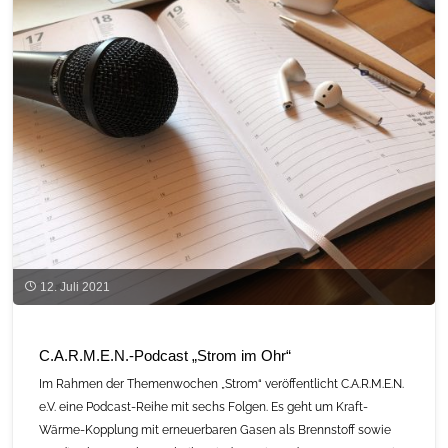
Stromerzeugung
mittels
Erneuerbaren
Energien
wird
immer
günstiger"
12. Juli 2021
C.A.R.M.E.N.-Podcast „Strom im Ohr“
Im Rahmen der Themenwochen „Strom“ veröffentlicht C.A.R.M.E.N.
e.V. eine Podcast-Reihe mit sechs Folgen. Es geht um Kraft-
Wärme-Kopplung mit erneuerbaren Gasen als Brennstoff sowie