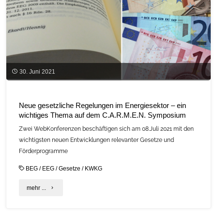
Themenblöcke
des
29.
Symposiums"
30. Juni 2021
Neue gesetzliche Regelungen im Energiesektor – ein
wichtiges Thema auf dem C.A.R.M.E.N. Symposium
Zwei WebKonferenzen beschäftigen sich am 08.Juli 2021 mit den
wichtigsten neuen Entwicklungen relevanter Gesetze und
Förderprogramme
BEG
/
EEG
/
Gesetze
/
KWKG
"Neue
mehr ...
gesetzliche