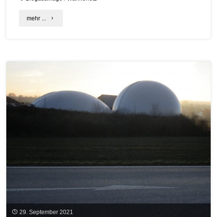
"Biogas
mehr ...
und
die
Wärme"
29. September 2021