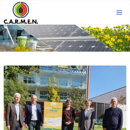
C.A.R.M.E.N.
e.V.