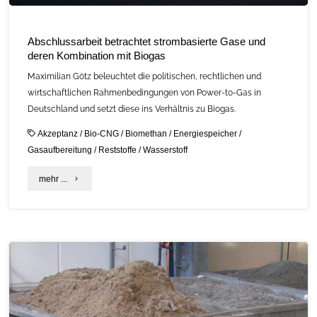
Abschlussarbeit betrachtet strombasierte Gase und
deren Kombination mit Biogas
Maximilian Götz beleuchtet die politischen, rechtlichen und
wirtschaftlichen Rahmenbedingungen von Power-to-Gas in
Deutschland und setzt diese ins Verhältnis zu Biogas.
Akzeptanz
/
Bio-CNG
/
Biomethan
/
Energiespeicher
/
Gasaufbereitung
/
Reststoffe
/
Wasserstoff
"Abschlussarbeit
mehr ...
betrachtet
strombasierte
Gase
und
deren