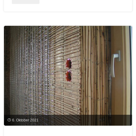
jetzt
verfügbar:
Positive
Eigenschaften
biobasierter
Dämmstoffe
jetzt
schwarz
auf
weiß"
6. Oktober 2021