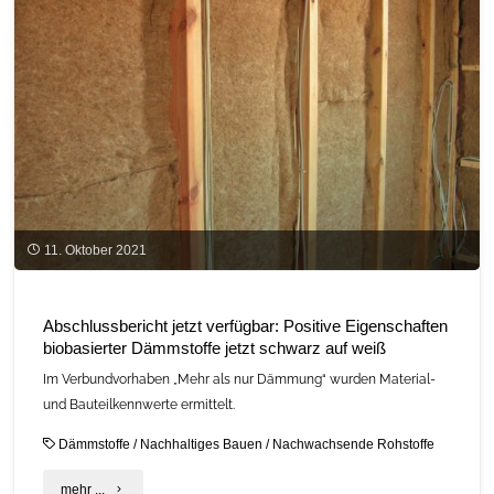
11. Oktober 2021
Abschlussbericht jetzt verfügbar: Positive Eigenschaften
biobasierter Dämmstoffe jetzt schwarz auf weiß
Im Verbundvorhaben „Mehr als nur Dämmung“ wurden Material-
und Bauteilkennwerte ermittelt.
Dämmstoffe
/
Nachhaltiges Bauen
/
Nachwachsende Rohstoffe
"Abschlussbericht
mehr ...