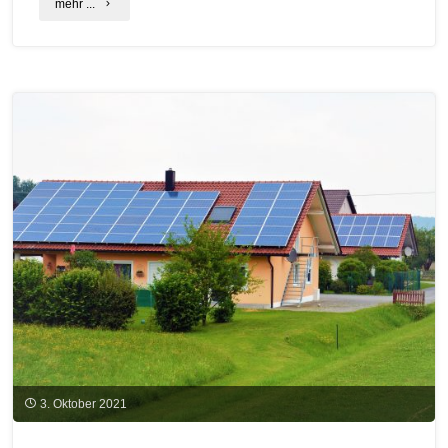
"Forschen
mehr ...
fürs
Klima
am
KoNaRo"
3. Oktober 2021