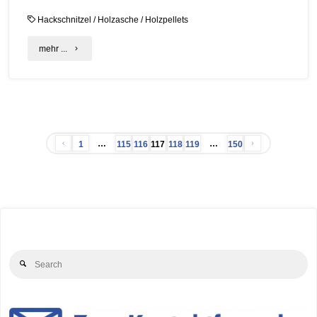
Hackschnitzel
/
Holzasche
/
Holzpellets
"Holzaschen
mehr ...
richtig
entsorgen"
…
…
1
115
116
117
118
119
150
Seitennummerierung
der
Beiträge
Se
Search
for