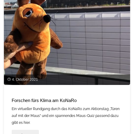
Einweihung
und
Übergabe
am
5.
Oktober"
4. Oktober 2021
Forschen fürs Klima am KoNaRo
Ein virtueller Rundgang durch das KoNaRo zum Aktionstag „Türen
auf mit der Maus“ und ein spannendes Maus-Quiz passend dazu
gibt es hier.