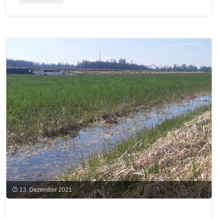
240/241
Klimaschutzförderung
ab
2022
nur
für
batterie-
und
brennstoffzellenbetriebene
Fahrzeuge"
13. Dezember 2021