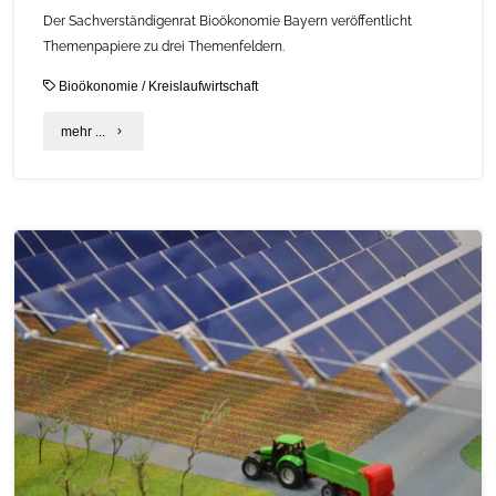
Der Sachverständigenrat Bioökonomie Bayern veröffentlicht
Themenpapiere zu drei Themenfeldern.
Bioökonomie
/
Kreislaufwirtschaft
"Handlungsempfehlungen
mehr ...
für
die
Themen
Gentechnik,
Biopolymere
und
Forst-
Holz"