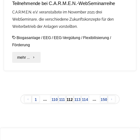
Teilnehmende bei C.A.R.M.E.N.-WebSeminarreihe
C.A.R.M.E.N. e.V. veranstaltete im November 2021 drei
WebSeminare, die verschiedene Zukunftskonzepte für den
Weiterbetrieb der Anlagen vorstellten.
Biogasanlage
/
EEG
/
EEG-Vergütung
/
Flexibilisierung
/
Förderung
"Zukunftskonzepte
mehr ...
für
Biogasanlagen
–
…
…
1
110
111
112
113
114
150
173
Seitennummerierung
Teilnehmende
bei
der
C.A.R.M.E.N.-