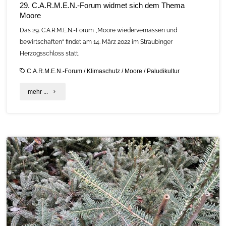
29. C.A.R.M.E.N.-Forum widmet sich dem Thema
Moore
Das 29. C.A.R.M.E.N.-Forum „Moore wiedervernässen und
bewirtschaften“ findet am 14. März 2022 im Straubinger
Herzogsschloss statt.
C.A.R.M.E.N.-Forum
/
Klimaschutz
/
Moore
/
Paludikultur
"29.
mehr ...
C.A.R.M.E.N.-
Forum
widmet
sich
dem
Thema
Moore"