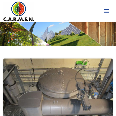
C.A.R.M.E.N.
e.V.