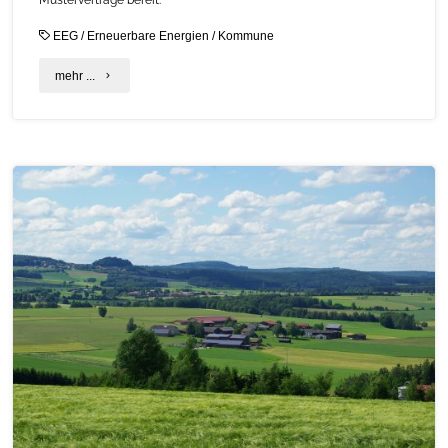
EEG
/
Erneuerbare Energien
/
Kommune
"Musterverträge
mehr ...
für
kommunale
Beteiligung
an
Wind-
und
Solarparks"