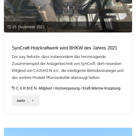
15. Dezember 2021
SynCraft-Holzkraftwerk wird BHKW des Jahres 2021
Die Jury betonte, dass insbesondere das hervorragende
Zusammenspiel der Anlagentechnik von SynCraft, dem neuesten
Mitglied von C.A.R.M.E.N. e.V., die intelligente Betriebsstrategie und
das weitere Produkt Pflanzenkohle überzeugt hätten.
C.A.R.M.E.N.-Mitglied
/
Holzvergasung
/
Kraft-Wärme-Kopplung
"SynCraft-
mehr ...
Holzkraftwerk
wird
BHKW