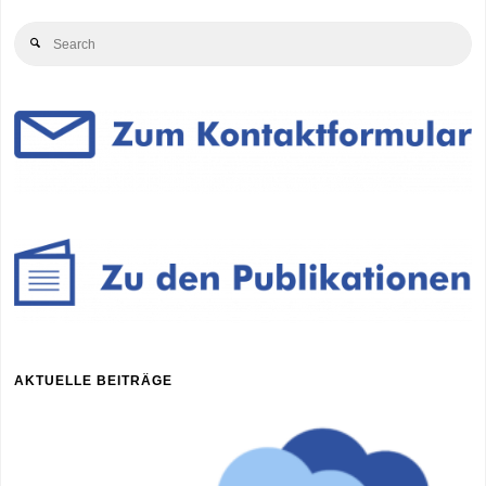
Beiträge
WebSeminarreihe"
Se
Search
for
AKTUELLE BEITRÄGE