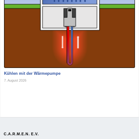
Kühlen mit der Wärmepumpe
7. August 2026
C.A.R.M.E.N. E.V.