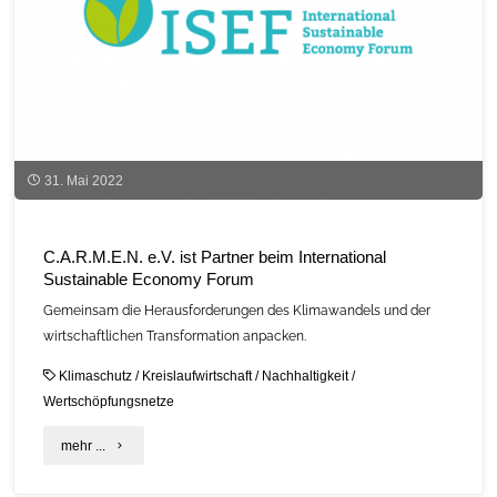
31. Mai 2022
C.A.R.M.E.N. e.V. ist Partner beim International
Sustainable Economy Forum
Gemeinsam die Herausforderungen des Klimawandels und der
wirtschaftlichen Transformation anpacken.
Klimaschutz
/
Kreislaufwirtschaft
/
Nachhaltigkeit
/
Wertschöpfungsnetze
"C.A.R.M.E.N.
mehr ...
e.V.