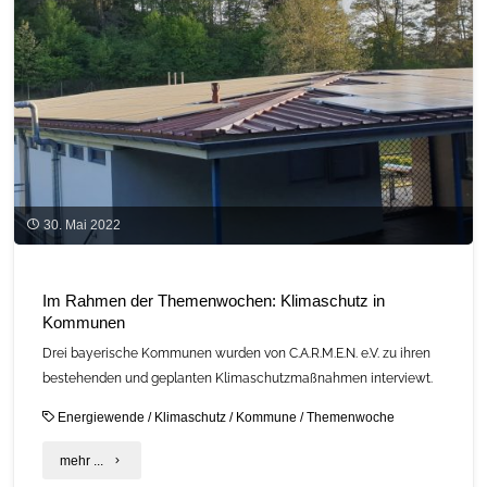
Videos"
30. Mai 2022
Im Rahmen der Themenwochen: Klimaschutz in
Kommunen
Drei bayerische Kommunen wurden von C.A.R.M.E.N. e.V. zu ihren
bestehenden und geplanten Klimaschutzmaßnahmen interviewt.
Energiewende
/
Klimaschutz
/
Kommune
/
Themenwoche
"Im
mehr ...