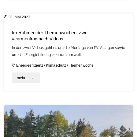
ist
31. Mai 2022
Partner
beim
Im Rahmen der Themenwochen: Zwei
#carmenfragtnach Videos
International
In den zwei Videos geht es um die Montage von PV-Anlagen sowie
Sustainable
um das Energiebildungszentrum um:welt.
Economy
Energieeffizienz
/
Klimaschutz
/
Themenwoche
Forum"
"Im
mehr ...
Rahmen
der
Themenwochen:
Zwei
#carmenfragtnach