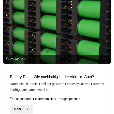
30.
C.A.R.M.E.N.-
Symposium"
25. Mai 2022
Battery Pass: Wie nachhaltig ist der Akku im Auto?
Durch ein Pilotprojekt soll der gesamte Lebenszyklus von Batterien
künftig transparent werden.
Akkumulator
/
Elektromobilität
/
Energiespeicher
"Battery
mehr ...