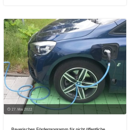
Rahmen
der
Themenwochen:
Klimaschutz
in
Kommunen"
27. Mai 2022
Bayerisches Förderprogramm für nicht öffentliche