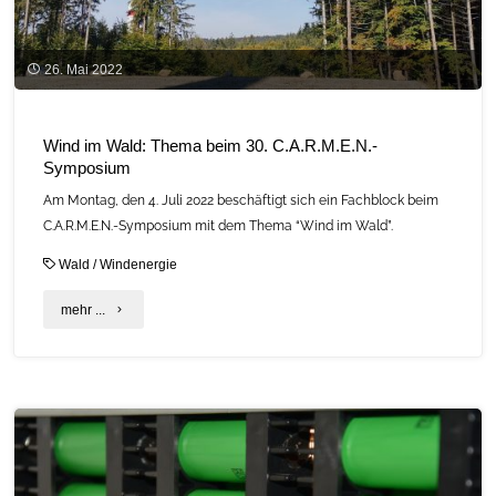
26. Mai 2022
Wind im Wald: Thema beim 30. C.A.R.M.E.N.-
Symposium
Am Montag, den 4. Juli 2022 beschäftigt sich ein Fachblock beim
C.A.R.M.E.N.-Symposium mit dem Thema “Wind im Wald”.
Wald
/
Windenergie
"Wind
mehr ...
im
Wald:
Thema
beim