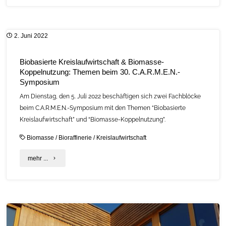
Kinderwoche
„Energie,
2. Juni 2022
Umwelt,
Nachhaltigkeit
Biobasierte Kreislaufwirtschaft & Biomasse-
Koppelnutzung: Themen beim 30. C.A.R.M.E.N.-
–
Symposium
Wissen
Am Dienstag, den 5. Juli 2022 beschäftigen sich zwei Fachblöcke
für
beim C.A.R.M.E.N.-Symposium mit den Themen “Biobasierte
Kreislaufwirtschaft” und “Biomasse-Koppelnutzung”.
Kinder“
Biomasse
/
Bioraffinerie
/
Kreislaufwirtschaft
geht
"Biobasierte
mehr ...
in
Kreislaufwirtschaft
die
&
zweite
Biomasse-
Runde"