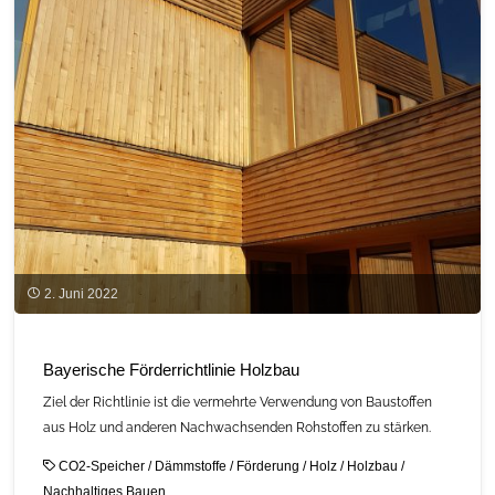
Koppelnutzung:
Themen
beim
30.
C.A.R.M.E.N.-
Symposium"
2. Juni 2022
Bayerische Förderrichtlinie Holzbau
Ziel der Richtlinie ist die vermehrte Verwendung von Baustoffen
aus Holz und anderen Nachwachsenden Rohstoffen zu stärken.
CO2-Speicher
/
Dämmstoffe
/
Förderung
/
Holz
/
Holzbau
/
Nachhaltiges Bauen