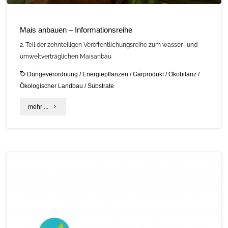
Mais anbauen – Informationsreihe
2. Teil der zehnteiligen Veröffentlichungsreihe zum wasser- und
umweltverträglichen Maisanbau
Düngeverordnung
/
Energiepflanzen
/
Gärprodukt
/
Ökobilanz
/
Ökologischer Landbau
/
Substrate
"Mais
mehr ...
anbauen
–
Informationsreihe"