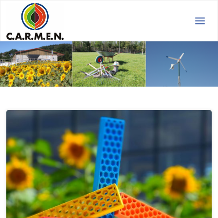
C.A.R.M.E.N.
e.V.