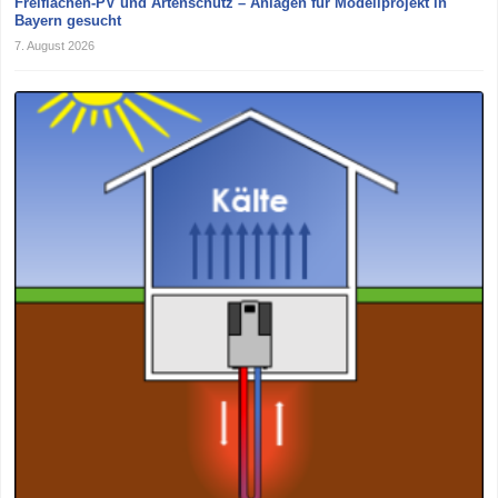
Freiflächen-PV und Artenschutz – Anlagen für Modellprojekt in
Bayern gesucht
7. August 2026