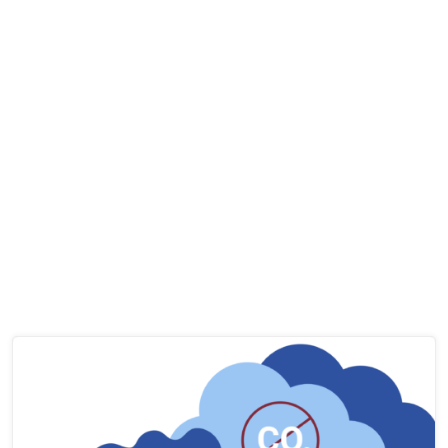
1. Oktober 2024
Rohrdorfer startet Ethylen-Produktion aus
Kohlenstoffdioxid
Nach einer Testphase soll die Produktion auf industriellen Maßstab
skaliert und damit eine lückenlose CO2-Kreislaufwirtschaft
etabliert werden.
Kohlenstoffdioxid
/
Zirkuläre Kohlenstoffwirtschaft
"Rohrdorfer
mehr ...
startet
Ethylen-
Produktion
aus
Kohlenstoffdioxid"