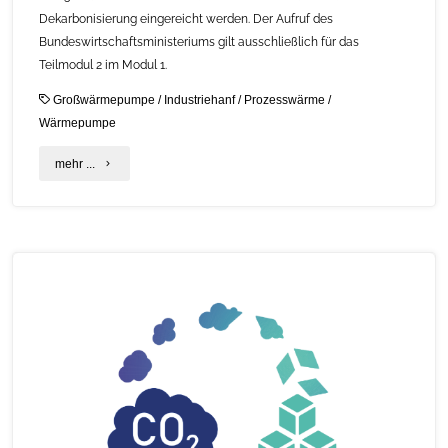
Dekarbonisierung eingereicht werden. Der Aufruf des
Bundeswirtschaftsministeriums gilt ausschließlich für das
Teilmodul 2 im Modul 1.
Großwärmepumpe
/
Industriehanf
/
Prozesswärme
/
Wärmepumpe
"Zweiter
mehr ...
Förderaufruf
zur
Bundesförderung
Industrie
und
Klimaschutz
(BIK)"