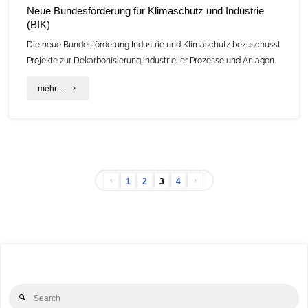
Neue Bundesförderung für Klimaschutz und Industrie
(BIK)
Die neue Bundesförderung Industrie und Klimaschutz bezuschusst
Projekte zur Dekarbonisierung industrieller Prozesse und Anlagen.
"Neue
mehr ...
Bundesförderung
für
Klimaschutz
1
2
3
4
und
Seitennummerierung
Industrie
(BIK)"
der
Beiträge
Se
Search
for