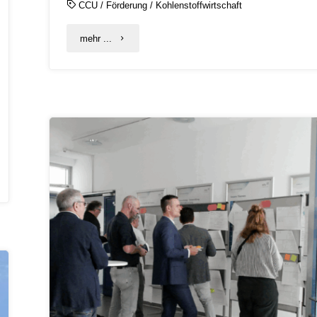
CCU
/
Förderung
/
Kohlenstoffwirtschaft
"Zweiter
mehr ...
Förderaufruf
zu
CCU
und
CCS
gestartet"