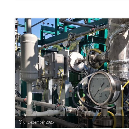
Cross-
Cluster-
Projekts
„CCU
in
Bayern“:
Handlungsempfehlungen
für
eine
nachhaltige
CO₂-
8. Dezember 2025