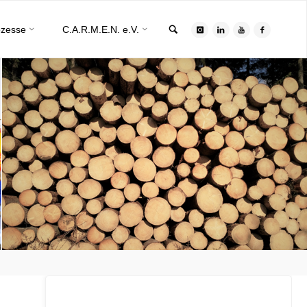
Search
ozesse
C.A.R.M.E.N. e.V.