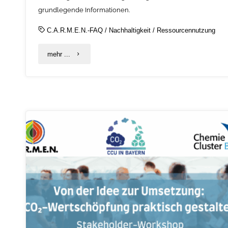
grundlegende Informationen.
C.A.R.M.E.N.-FAQ
/
Nachhaltigkeit
/
Ressourcennutzung
"Schon
mehr ...
gewusst?
–
C.A.R.M.E.N.‑FAQ
Nachhaltigkeit:
Begrifflichkeiten,
Konzepte
und
Umsetzung"