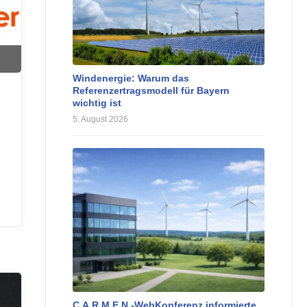
Windenergie: Warum das
Referenzertragsmodell für Bayern
wichtig ist
5. August 2026
C.A.R.M.E.N.-WebKonferenz informierte