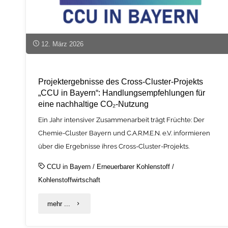
12. März 2026
Projektergebnisse des Cross-Cluster-Projekts
„CCU in Bayern“: Handlungsempfehlungen für
eine nachhaltige CO₂-Nutzung
Ein Jahr intensiver Zusammenarbeit trägt Früchte: Der
Chemie-Cluster Bayern und C.A.R.M.E.N. e.V. informieren
über die Ergebnisse ihres Cross-Cluster-Projekts.
CCU in Bayern
/
Erneuerbarer Kohlenstoff
/
Kohlenstoffwirtschaft
"Projektergebnisse
mehr ...
des