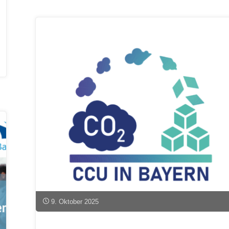
Ergebnisse
zum
Projekt
CCU
in
Bayern
veröffentlicht"
9. Oktober 2025