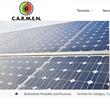
C.A.R.M.E.N.
Skip
e.V.
Termine
Serv
to
content
Home
Biobasierte Produkte und Prozesse
Archive for category "Ca