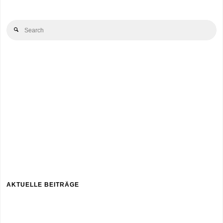
Beiträge
Se
Search
for
AKTUELLE BEITRÄGE