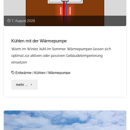
Modellprojekt
in
Bayern
7. August 2026
gesucht"
Kühlen mit der Wärmepumpe
Warm im Winter, kühl im Sommer: Wärmepumpen lassen sich
optimal zur aktiven oder passiven Gebäudetemperierung
einsetzen
Erdwärme
/
Kühlen
/
Wärmepumpe
"Kühlen
mehr ...
mit
der
Wärmepumpe"