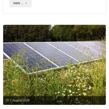
"Integration
mehr ...
von
Carbon
Dioxide
Removal
(CDR)
in
den
EU-
ETS
geplant"
7. August 2026