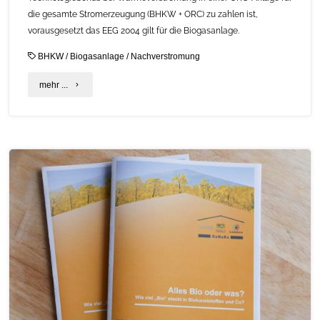
die gesamte Stromerzeugung (BHKW + ORC) zu zahlen ist,
vorausgesetzt das EEG 2004 gilt für die Biogasanlage.
BHKW
/
Biogasanlage
/
Nachverstromung
"Die
mehr ...
Nachverstromung
der
BHKW-
Wärme
bei
Biogasanlagen
lohnt
sich
immer