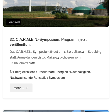
Featured
32. C.A.R.M.E.N.-Symposium: Programm jetzt
veröffentlicht!
Das C.A.R.M.E.N.-Symposium findet am 1. & 2. Juli 2024 in Straubing
statt. Anmeldungen bis 15. Mai 2024 profitieren vom
Frühbucherrabatt!
Energieeffizienz
/
Erneuerbare Energien
/
Nachhaltigkeit
/
Nachwachsende Rohstoffe
/
Symposium
"32.
mehr ...
C.A.R.M.E.N.-
Symposium: