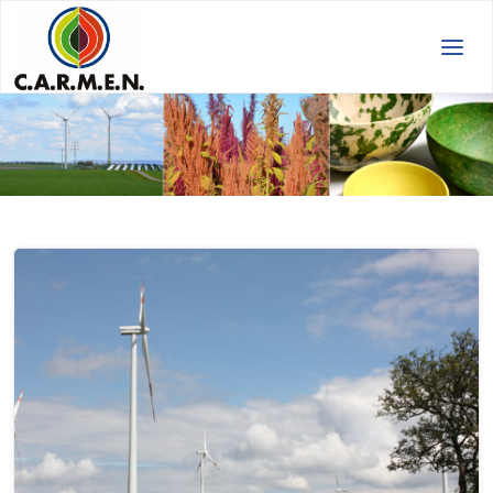
C.A.R.M.E.N.
e.V.